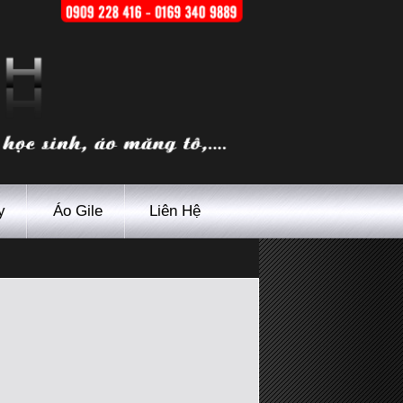
y
Áo Gile
Liên Hệ